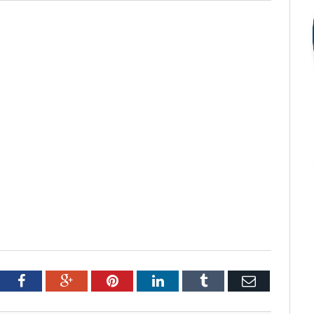
tter
Facebook
Google+
Pinterest
LinkedIn
Tumblr
Email