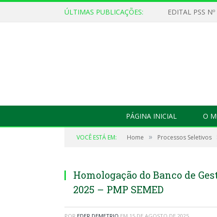
ÚLTIMAS PUBLICAÇÕES:
EDITAL PSS Nº
PÁGINA INICIAL
O M
»
VOCÊ ESTÁ EM:
Home
Processos Seletivos
Homologação do Banco de Gesto
2025 – PMP SEMED
POR
EDER DEMETRIO
EM
15 DE AGOSTO DE 2025