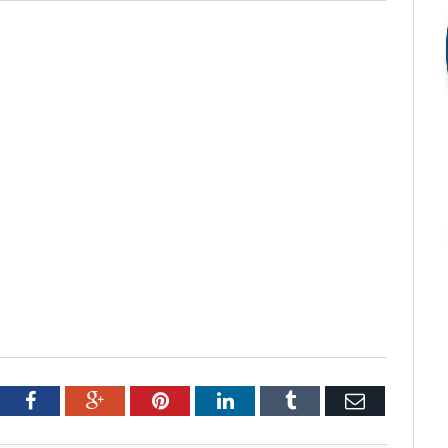
tter
Facebook
Google+
Pinterest
LinkedIn
Tumblr
Email