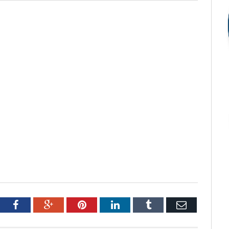
tter
Facebook
Google+
Pinterest
LinkedIn
Tumblr
Email