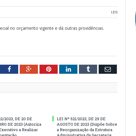
LEIS
pecial no orçamento vigente e dá outras providências.
tter
Facebook
Google+
Pinterest
LinkedIn
Tumblr
Email
22/2023, DE 20 DE
LEI Nº 521/2023, DE 29 DE
O DE 2023 (Autoriza
AGOSTO DE 2023 (Dispõe Sobre
Executivo a Realizar
a Reorganização da Estrutura
entação
Administrativa da Secretaria