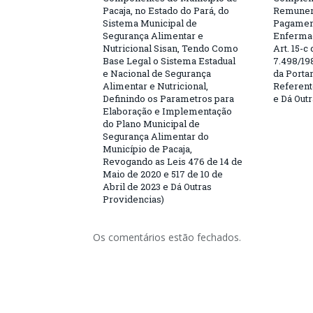
Pacaja, no Estado do Pará, do
Remunera
Sistema Municipal de
Pagament
Segurança Alimentar e
Enferma
Nutricional Sisan, Tendo Como
Art. 15-c
Base Legal o Sistema Estadual
7.498/19
e Nacional de Segurança
da Porta
Alimentar e Nutricional,
Referent
Definindo os Parametros para
e Dá Out
Elaboração e Implementação
do Plano Municipal de
Segurança Alimentar do
Município de Pacaja,
Revogando as Leis 476 de 14 de
Maio de 2020 e 517 de 10 de
Abril de 2023 e Dá Outras
Providencias)
Os comentários estão fechados.