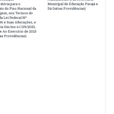
tória para o
Municipal de Educação Pacajá e
o do Piso Nacional da
Dá Outras Providências)
gem, nos Termos do
 da Lei Federal Nº
86 e Suas Alterações, e
ria Gm/ms n 1.135/2023,
e Ao Exercício de 2023
ras Providências)