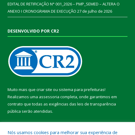
EDITAL DE RETIFICAÇÃO N° 001_2026 – PMP_SEMED – ALTERA O
ANEXO I CRONOGRAMA DE EXECUÇÃO
27 de julho de 2026
DESENVOLVIDO POR CR2
Muito mais que
criar site
ou
sistema para prefeituras
!
Realizamos uma
assessoria
completa, onde garantimos em
contrato que todas as exigências das
leis de transparência
pública
serão atendidas.
Conheça o
PNTP
e o
Radar da Transparência Pública
Nós usamos cookies para melhorar sua experiência de