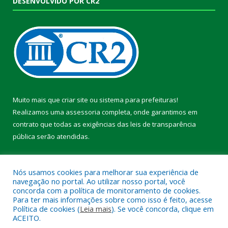
DESENVOLVIDO POR CR2
Muito mais que
criar site
ou
sistema para prefeituras
!
Realizamos uma
assessoria
completa, onde garantimos em
contrato que todas as exigências das
leis de transparência
pública
serão atendidas.
Conheça o
PNTP
e o
Radar da Transparência Pública
Nós usamos cookies para melhorar sua experiência de
navegação no portal. Ao utilizar nosso portal, você
concorda com a política de monitoramento de cookies.
Para ter mais informações sobre como isso é feito, acesse
Política de cookies (
Leia mais
). Se você concorda, clique em
Todos os direitos reservados a Prefeitura Municipal de Pacajá.
ACEITO.