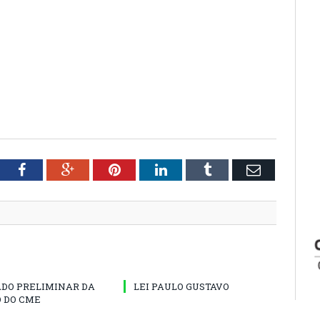
tter
Facebook
Google+
Pinterest
LinkedIn
Tumblr
Email
ADO PRELIMINAR DA
LEI PAULO GUSTAVO
 DO CME