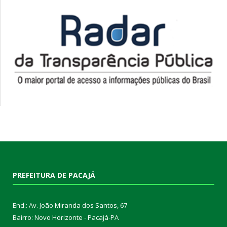
PREFEITURA DE PACAJÁ
End.: Av. João Miranda dos Santos, 67
Bairro: Novo Horizonte - Pacajá-PA