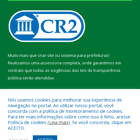
Muito mais que
criar site
ou
sistema para prefeituras
!
Realizamos uma
assessoria
completa, onde garantimos em
contrato que todas as exigências das
leis de transparência
pública
serão atendidas.
Conheça o
PNTP
e o
Radar da Transparência Pública
Nós usamos cookies para melhorar sua experiência de
navegação no portal. Ao utilizar nosso portal, você
concorda com a política de monitoramento de cookies.
Para ter mais informações sobre como isso é feito, acesse
Política de cookies (
Leia mais
). Se você concorda, clique em
Todos os direitos reservados a Prefeitura Municipal de Pacajá.
ACEITO.
Mapa do Site
Acessar Área Administrativa
ACEITO