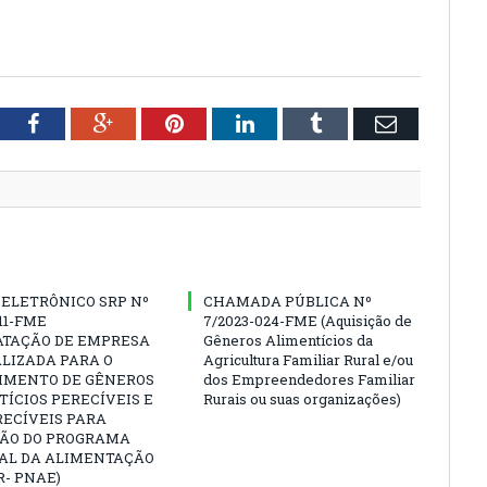
tter
Facebook
Google+
Pinterest
LinkedIn
Tumblr
Email
ELETRÔNICO SRP Nº
CHAMADA PÚBLICA Nº
011-FME
7/2023-024-FME (Aquisição de
ATAÇÃO DE EMPRESA
Gêneros Alimentícios da
LIZADA PARA O
Agricultura Familiar Rural e/ou
IMENTO DE GÊNEROS
dos Empreendedores Familiar
ÍCIOS PERECÍVEIS E
Rurais ou suas organizações)
RECÍVEIS PARA
ÃO DO PROGRAMA
AL DA ALIMENTAÇÃO
- PNAE)