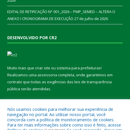
2026
EDITAL DE RETIFICAÇÃO N° 001_2026 – PMP_SEMED – ALTERA O
ANEXO I CRONOGRAMA DE EXECUÇÃO
27 de julho de 2026
DESENVOLVIDO POR CR2
Muito mais que
criar site
ou
sistema para prefeituras
!
Realizamos uma
assessoria
completa, onde garantimos em
contrato que todas as exigências das
leis de transparência
pública
serão atendidas.
Conheça o
PNTP
e o
Radar da Transparência Pública
Nós usamos cookies para melhorar sua experiência de
navegação no portal. Ao utilizar nosso portal, você
concorda com a política de monitoramento de cookies.
Para ter mais informações sobre como isso é feito, acesse