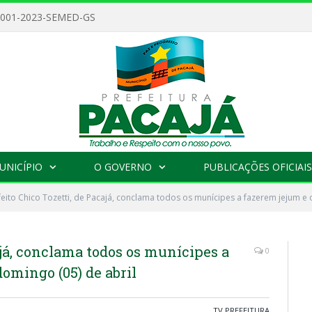
 001-2023-SEMED-GS
UNICÍPIO
O GOVERNO
PUBLICAÇÕES OFICIAIS
feito Chico Tozetti, de Pacajá, conclama todos os munícipes a fazerem jejum e 
ajá, conclama todos os munícipes a
0
omingo (05) de abril
TV PREFEITURA