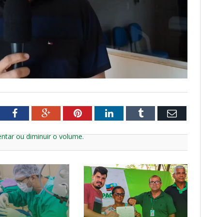
tter
Facebook
Google+
Pinterest
LinkedIn
Tumblr
Email
ntar ou diminuir o volume.