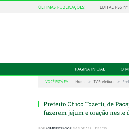
ÚLTIMAS PUBLICAÇÕES:
EDITAL PSS Nº
PÁGINA INICIAL
O M
»
»
VOCÊ ESTÁ EM:
Home
TV Prefeitura
Pre
Prefeito Chico Tozetti, de Pac
fazerem jejum e oração neste d
POR
ADMINISTRADOR
EM
3 DE ABRIL DE 2020