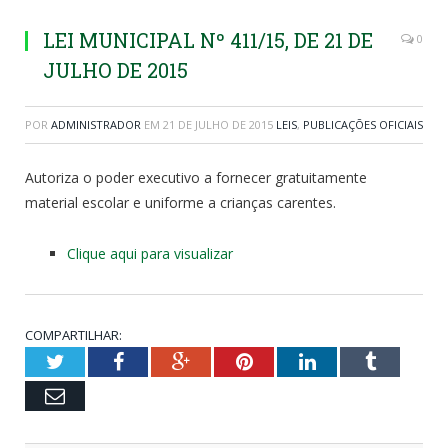
LEI MUNICIPAL Nº 411/15, DE 21 DE
0
JULHO DE 2015
POR
ADMINISTRADOR
EM
21 DE JULHO DE 2015
LEIS
,
PUBLICAÇÕES OFICIAIS
Autoriza o poder executivo a fornecer gratuitamente
material escolar e uniforme a crianças carentes.
Clique aqui para visualizar
COMPARTILHAR:
Twitter
Facebook
Google+
Pinterest
LinkedIn
Tumblr
Email