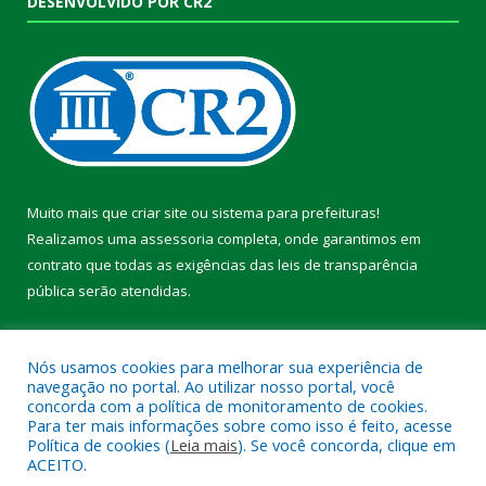
DESENVOLVIDO POR CR2
Muito mais que
criar site
ou
sistema para prefeituras
!
Realizamos uma
assessoria
completa, onde garantimos em
contrato que todas as exigências das
leis de transparência
pública
serão atendidas.
Conheça o
PNTP
e o
Radar da Transparência Pública
Nós usamos cookies para melhorar sua experiência de
navegação no portal. Ao utilizar nosso portal, você
concorda com a política de monitoramento de cookies.
Para ter mais informações sobre como isso é feito, acesse
Política de cookies (
Leia mais
). Se você concorda, clique em
Todos os direitos reservados a Prefeitura Municipal de Pacajá.
ACEITO.