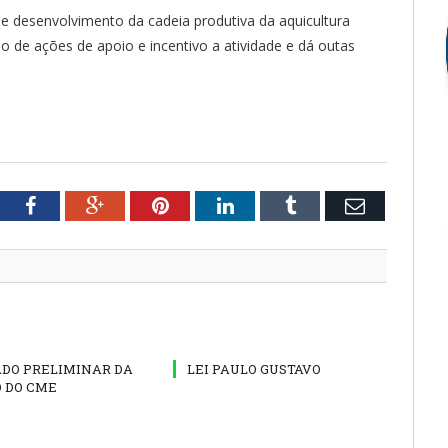
e desenvolvimento da cadeia produtiva da aquicultura
o de ações de apoio e incentivo a atividade e dá outas
tter
Facebook
Google+
Pinterest
LinkedIn
Tumblr
Email
ADO PRELIMINAR DA
LEI PAULO GUSTAVO
 DO CME