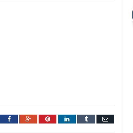
tter
Facebook
Google+
Pinterest
LinkedIn
Tumblr
Email