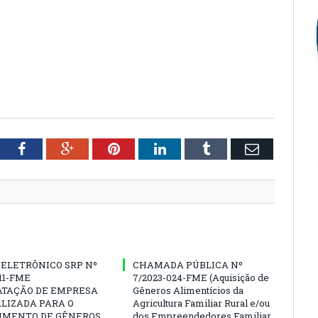
tter
Facebook
Google+
Pinterest
LinkedIn
Tumblr
Email
ELETRÔNICO SRP Nº
CHAMADA PÚBLICA Nº
011-FME
7/2023-024-FME (Aquisição de
ATAÇÃO DE EMPRESA
Gêneros Alimentícios da
LIZADA PARA O
Agricultura Familiar Rural e/ou
IMENTO DE GÊNEROS
dos Empreendedores Familiar