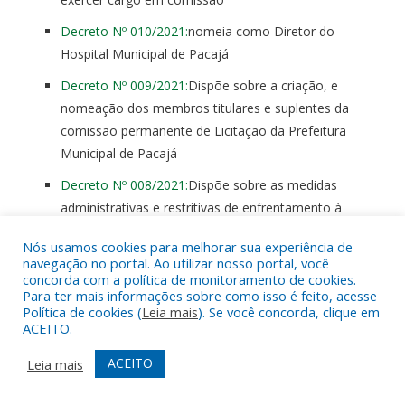
Decreto Nº 010/2021:
nomeia como Diretor do
Hospital Municipal de Pacajá
Decreto Nº 009/2021:
Dispõe sobre a criação, e
nomeação dos membros titulares e suplentes da
comissão permanente de Licitação da Prefeitura
Municipal de Pacajá
Decreto Nº 008/2021:
Dispõe sobre as medidas
administrativas e restritivas de enfrentamento à
pandemia do novo Corona/COVID-19, no âmbito do
Nós usamos cookies para melhorar sua experiência de
Município de Pacajá/Pa
navegação no portal. Ao utilizar nosso portal, você
concorda com a política de monitoramento de cookies.
Decreto Nº 007/2021:
Decreta Luto Oficial dia 05 e 06
Para ter mais informações sobre como isso é feito, acesse
de Janeiro de 2021, na Sede da Prefeitura Municipal de
Política de cookies (
Leia mais
). Se você concorda, clique em
ACEITO.
Pacajá, dá outras providências
Decreto Nº 006/2021:
Nomeia a secretária de
ACEITO
Leia mais
Educação do Município de Pacajá/Pa