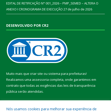
EDITAL DE RETIFICAÇÃO N° 001_2026 – PMP_SEMED – ALTERA O
ANEXO I CRONOGRAMA DE EXECUÇÃO
27 de julho de 2026
DESENVOLVIDO POR CR2
Muito mais que
criar site
ou
sistema para prefeituras
!
Realizamos uma
assessoria
completa, onde garantimos em
contrato que todas as exigências das
leis de transparência
pública
serão atendidas.
Conheça o
PNTP
e o
Radar da Transparência Pública
Nós usamos cookies para melhorar sua experiência de