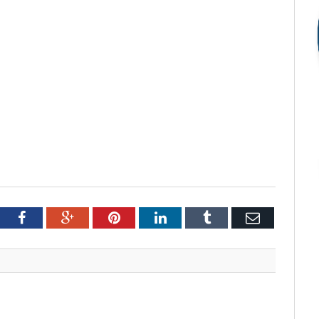
tter
Facebook
Google+
Pinterest
LinkedIn
Tumblr
Email