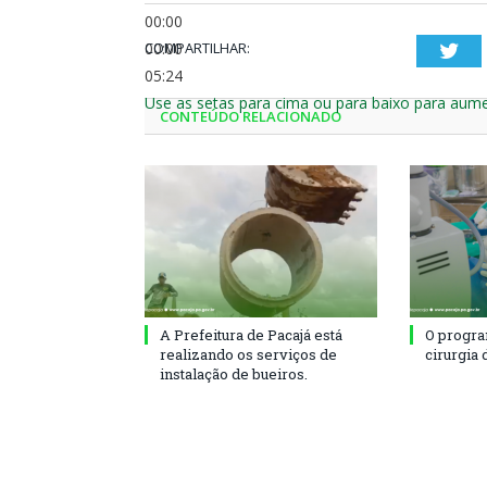
00:00
00:00
COMPARTILHAR:
Twi
05:24
Use as setas para cima ou para baixo para aume
CONTEÚDO RELACIONADO
A Prefeitura de Pacajá está
O progra
realizando os serviços de
cirurgia 
instalação de bueiros.