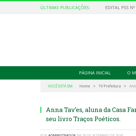
ÚLTIMAS PUBLICAÇÕES:
EDITAL PSS Nº
PÁGINA INICIAL
O M
»
»
VOCÊ ESTÁ EM:
Home
TV Prefeitura
Ann
Anna Tav’es, aluna da Casa Fam
seu livro Traços Poéticos.
POR
ADMINISTRADOR
EM
18 DE SETEMBRO DE 2018