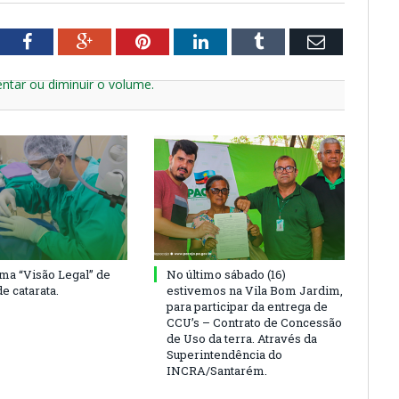
tter
Facebook
Google+
Pinterest
LinkedIn
Tumblr
Email
ntar ou diminuir o volume.
ma “Visão Legal” de
No último sábado (16)
de catarata.
estivemos na Vila Bom Jardim,
para participar da entrega de
CCU’s – Contrato de Concessão
de Uso da terra. Através da
Superintendência do
INCRA/Santarém.