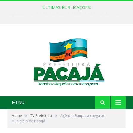
ÚLTIMAS PUBLICAÇÕES:
DIVULGAÇÃO DO RESULTADO PRELIMINAR DAS INSCRIÇÕES E TRIAGEM DOCUMENTAL
MENU
»
»
Home
TV Prefeitura
Agência Banpará chega ao
Município de Pacajá