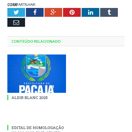
00:00
COMPARTILHAR:
07:50
Twitter
Facebook
Google+
Pinterest
LinkedIn
Tumblr
Email
CONTEÚDO RELACIONADO
ALDIR BLANC 2025
EDITAL DE HOMOLOGAÇÃO