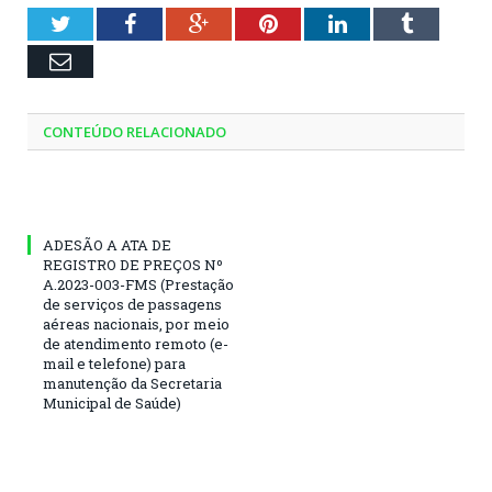
Twitter
Facebook
Google+
Pinterest
LinkedIn
Tumblr
Email
CONTEÚDO RELACIONADO
ADESÃO A ATA DE
REGISTRO DE PREÇOS Nº
A.2023-003-FMS (Prestação
de serviços de passagens
aéreas nacionais, por meio
de atendimento remoto (e-
mail e telefone) para
manutenção da Secretaria
Municipal de Saúde)