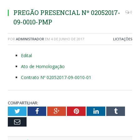
PREGÃO PRESENCIAL Nº 02052017-
0
09-0010-PMP
POR
ADMINISTRADOR
EM
4 DE JUNHO DE 2017
LICITAÇÕES
Edital
Ato de Homologação
Contrato Nº 02052017-09-0010-01
COMPARTILHAR:
Twitter
Facebook
Google+
Pinterest
LinkedIn
Tumblr
Email