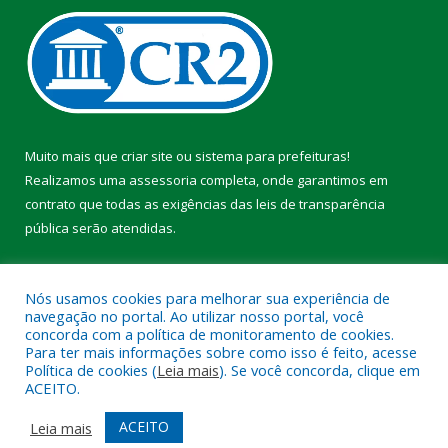
Muito mais que
criar site
ou
sistema para prefeituras
!
Realizamos uma
assessoria
completa, onde garantimos em
contrato que todas as exigências das
leis de transparência
pública
serão atendidas.
Conheça o
PNTP
e o
Radar da Transparência Pública
Nós usamos cookies para melhorar sua experiência de
navegação no portal. Ao utilizar nosso portal, você
concorda com a política de monitoramento de cookies.
Para ter mais informações sobre como isso é feito, acesse
Política de cookies (
Leia mais
). Se você concorda, clique em
Todos os direitos reservados a Prefeitura Municipal de Pacajá.
ACEITO.
Mapa do Site
Acessar Área Administrativa
ACEITO
Leia mais
Acessar Webmail