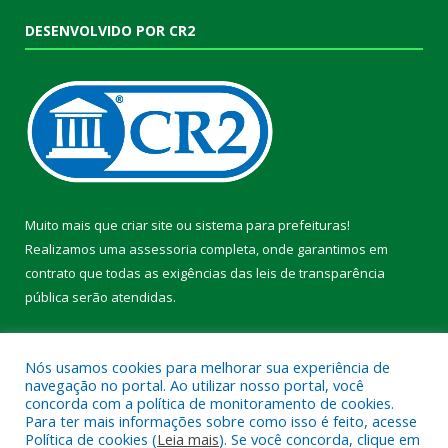
DESENVOLVIDO POR CR2
Muito mais que
criar site
ou
sistema para prefeituras
!
Realizamos uma
assessoria
completa, onde garantimos em
contrato que todas as exigências das
leis de transparência
pública
serão atendidas.
Conheça o
PNTP
e o
Radar da Transparência Pública
Nós usamos cookies para melhorar sua experiência de
navegação no portal. Ao utilizar nosso portal, você
concorda com a política de monitoramento de cookies.
Para ter mais informações sobre como isso é feito, acesse
Política de cookies (
Leia mais
). Se você concorda, clique em
Todos os direitos reservados a Prefeitura Municipal de Pacajá.