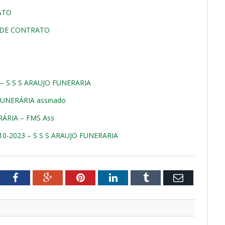
RATO
AL DE CONTRATO
– S S S ARAUJO FUNERARIA
UNERÁRIA assinado
ÁRIA – FMS Ass
10-2023 – S S S ARAUJO FUNERARIA
tter
Facebook
Google+
Pinterest
LinkedIn
Tumblr
Email