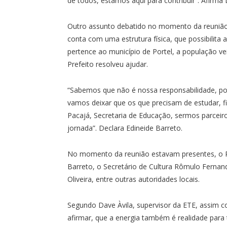
de todos, estamos aqui para contribuir”. Afirma 
Outro assunto debatido no momento da reunião
conta com uma estrutura física, que possibilit
pertence ao município de Portel, a população ve
Prefeito resolveu ajudar.
“Sabemos que não é nossa responsabilidade, poi
vamos deixar que os que precisam de estudar, fi
Pacajá, Secretaria de Educação, sermos parcei
jornada”. Declara Edineide Barreto.
No momento da reunião estavam presentes, o Pre
Barreto, o Secretário de Cultura Rômulo Fernan
Oliveira, entre outras autoridades locais.
Segundo Dave Àvila, supervisor da ETE, assim c
afirmar, que a energia também é realidade para 