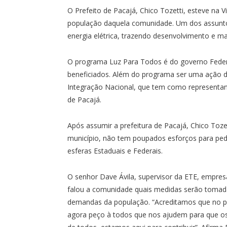
O Prefeito de Pacajá, Chico Tozetti, esteve na V
população daquela comunidade. Um dos assuntos
energia elétrica, trazendo desenvolvimento e ma
O programa Luz Para Todos é do governo Federa
beneficiados. Além do programa ser uma ação do
Integração Nacional, que tem como representant
de Pacajá.
Após assumir a prefeitura de Pacajá, Chico Toz
município, não tem poupados esforços para ped
esferas Estaduais e Federais.
O senhor Dave Ávila, supervisor da ETE, empre
falou a comunidade quais medidas serão tomada
demandas da população. “Acreditamos que no pr
agora peço à todos que nos ajudem para que os 