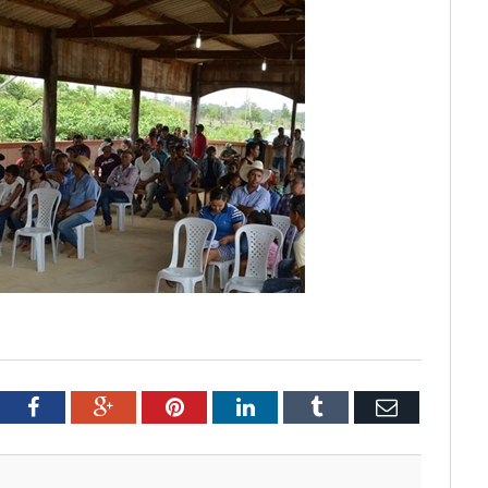
tter
Facebook
Google+
Pinterest
LinkedIn
Tumblr
Email