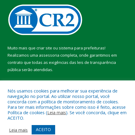
Muito mais que
criar site
ou
sistema para prefeituras
!
Realizamos uma
assessoria
completa, onde garantimos em
contrato que todas as exigências das
leis de transparência
pública
serão atendidas.
Conheça o
PNTP
e o
Radar da Transparência Pública
Nós usamos cookies para melhorar sua experiência de
navegação no portal. Ao utilizar nosso portal, você
concorda com a política de monitoramento de cookies.
Para ter mais informações sobre como isso é feito, acesse
Política de cookies (
Leia mais
). Se você concorda, clique em
Todos os direitos reservados a Prefeitura Municipal de Pacajá.
ACEITO.
Mapa do Site
Acessar Área Administrativa
ACEITO
Leia mais
Acessar Webmail