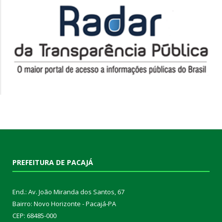
PREFEITURA DE PACAJÁ
End.: Av. João Miranda dos Santos, 67
Bairro: Novo Horizonte - Pacajá-PA
CEP: 68485-000