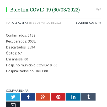
Boletim COVID-19 (30/03/2022)
0
POR
CR2-ADMIN3
EM
30 DE MARÇO DE 2022
BOLETINS COVID-19
Confirmados: 3132
Recuperados: 3032
Descartados: 3594
Óbitos: 67
Em análise: 00
Hosp. no município COVID-19: 00
Hospitalizados no HRPT:00
COMPARTILHAR:
Twitter
Facebook
Google+
Pinterest
LinkedIn
Tumblr
Email