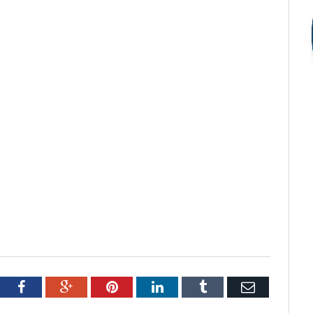
tter
Facebook
Google+
Pinterest
LinkedIn
Tumblr
Email