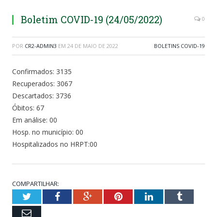
Boletim COVID-19 (24/05/2022)
0
POR
CR2-ADMIN3
EM
24 DE MAIO DE 2022
BOLETINS COVID-19
Confirmados: 3135
Recuperados: 3067
Descartados: 3736
Óbitos: 67
Em análise: 00
Hosp. no município: 00
Hospitalizados no HRPT:00
COMPARTILHAR:
Twitter
Facebook
Google+
Pinterest
LinkedIn
Tumblr
Email