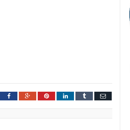
tter
Facebook
Google+
Pinterest
LinkedIn
Tumblr
Email