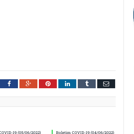
tter
Facebook
Google+
Pinterest
LinkedIn
Tumblr
Email
COVID-19 (05/06/2022)
Boletim COVID-19 (04/06/2022)