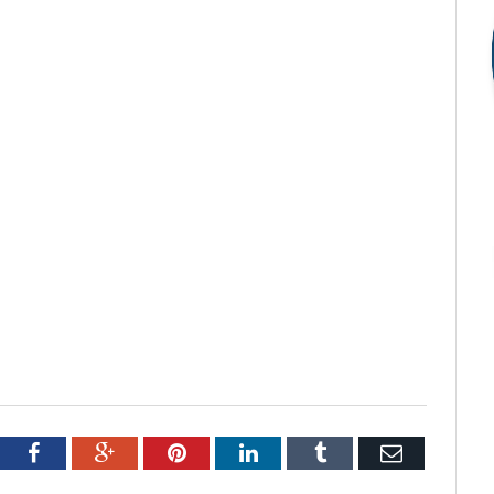
tter
Facebook
Google+
Pinterest
LinkedIn
Tumblr
Email