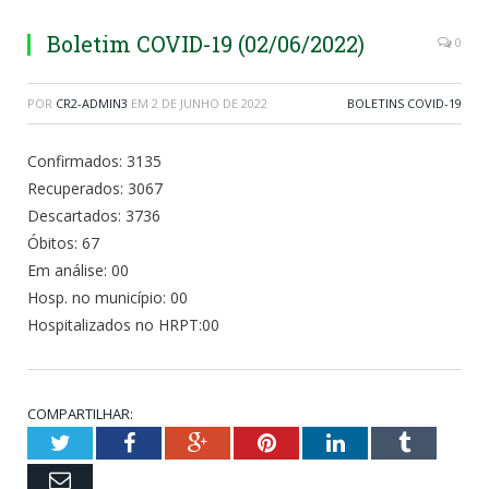
Boletim COVID-19 (02/06/2022)
0
POR
CR2-ADMIN3
EM
2 DE JUNHO DE 2022
BOLETINS COVID-19
Confirmados: 3135
Recuperados: 3067
Descartados: 3736
Óbitos: 67
Em análise: 00
Hosp. no município: 00
Hospitalizados no HRPT:00
COMPARTILHAR:
Twitter
Facebook
Google+
Pinterest
LinkedIn
Tumblr
Email