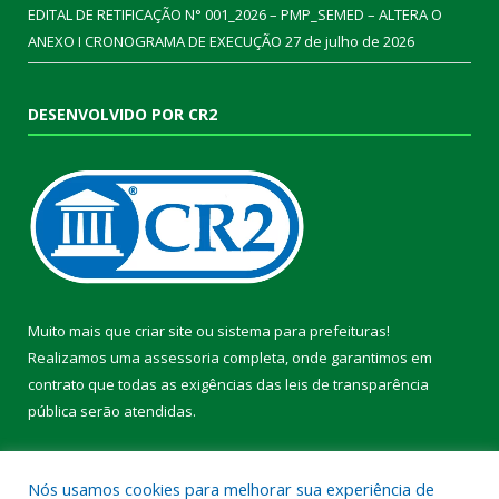
EDITAL DE RETIFICAÇÃO N° 001_2026 – PMP_SEMED – ALTERA O
ANEXO I CRONOGRAMA DE EXECUÇÃO
27 de julho de 2026
DESENVOLVIDO POR CR2
Muito mais que
criar site
ou
sistema para prefeituras
!
Realizamos uma
assessoria
completa, onde garantimos em
contrato que todas as exigências das
leis de transparência
pública
serão atendidas.
Conheça o
PNTP
e o
Radar da Transparência Pública
Nós usamos cookies para melhorar sua experiência de